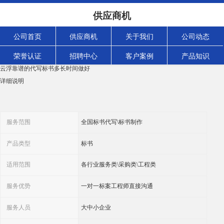
云浮靠谱的代写标书多长时间做好 满足客户需求
供应商机
浏览次数：
627
次
产品规格：
公司首页
供应商机
关于我们
公司动态
发货地:
广东省广州市海珠区
荣誉认证
招聘中心
客户案例
产品知识
关键词
云浮靠谱的代写标书多长时间做好
详细说明
服务范围
全国标书代写\标书制作
产品类型
标书
适用范围
各行业服务类\采购类\工程类
服务优势
一对一标案工程师直接沟通
服务人员
大中小企业