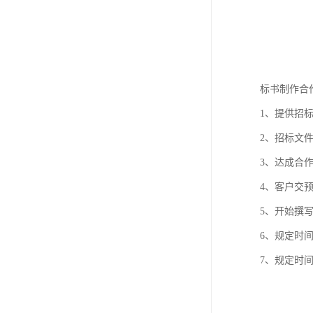
标书制作合
1、提供招
2、招标文
3、达成合
4、客户交
5、开始撰
6、规定时
7、规定时