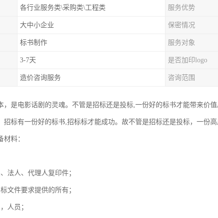
各行业服务类\采购类\工程类
服务优势
大中小企业
保密情况
标书制作
服务对象
3-7天
是否加印logo
造价咨询服务
咨询范围
本，是电影话剧的灵魂。不管是招标还是投标,一份好的标书才能带来价值
。招标有一份好的标书,招标标才能成功。故不管是招标还是投标，一份
备材料：
；
照、法人、代理人复印件；
招标文件要求提供的所有；
例，人员；