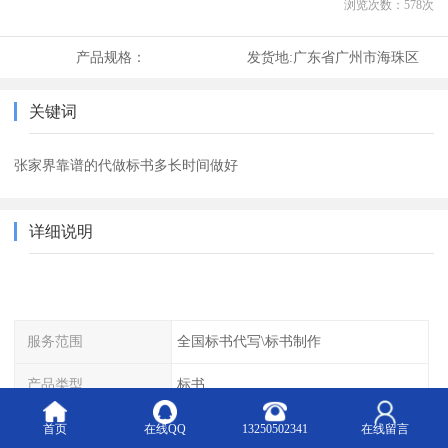
浏览次数：
578
次
产品规格：
发货地:
广东省广州市海珠区
关键词
张家界靠谱的代做标书多长时间做好
详细说明
服务范围
全国标书代写\标书制作
产品类型
标书
适用范围
各行业服务类\采购类\工程类
首页
在线QQ
13250502341
在线留言