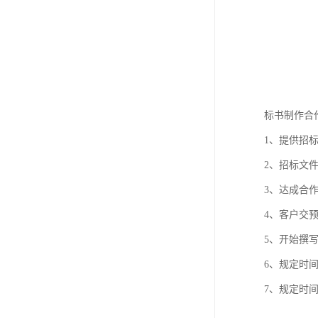
标书制作合
1、提供招
2、招标文
3、达成合
4、客户交
5、开始撰
6、规定时
7、规定时