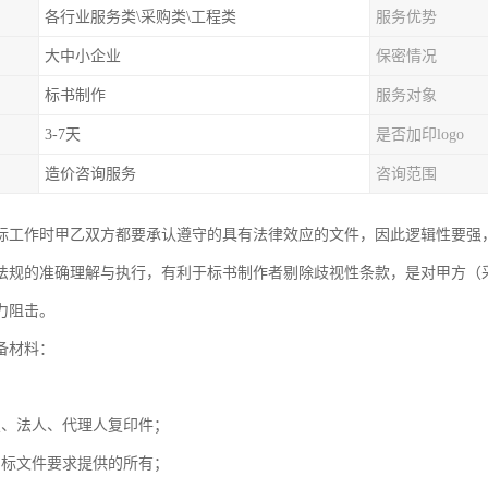
各行业服务类\采购类\工程类
服务优势
大中小企业
保密情况
标书制作
服务对象
3-7天
是否加印logo
造价咨询服务
咨询范围
标工作时甲乙双方都要承认遵守的具有法律效应的文件，因此逻辑性要强
法规的准确理解与执行，有利于标书制作者剔除歧视性条款，是对甲方（采
力阻击。
备材料：
；
照、法人、代理人复印件；
招标文件要求提供的所有；