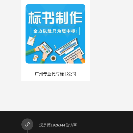
书公司
您是第
1926344
位访客