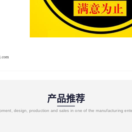
j.com
产品推荐
ment, design, production and sales in one of the manufacturing ent