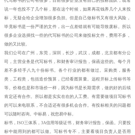
代写标书的公司有很多，目前很多企业没有自己的投标团队，或者
说一年也投不了几个标，那在这个时候，如果再花钱养几个人来投
标，无疑会给企业增加很多负担。但是自己做标书又有很大风险，
毕竟标书是一份严谨的文件，出一点差错就有可能导致废标。所以
很多企业选择找一些的代写标书的公司来做投标文件，费用不多，
做的又比较。
我们公司在广州，东莞，深圳，长沙，武汉，成都，北京都有分公
司，主营业务是代写标书，和财务审计报告，保函这些的。每个月
差不多经手八九十份标书。各个行业的都有做过。采购类，服务
类，工程类，包括造价预算，已经看图算量。远程开标上传标书等
等。价格也是和市场价一样，因为标书是长期需求，做的好的后续
肯定还有合作。所以都是实实在在的人工费。有需要做项目写标书
的可以来电联系，不合适还有很多机会合作。有投标相关的问题都
可以随时咨询。中标易，祝您易中标。
标书，ISO三体系，3A信用等级证书，财务审计报告，保函。只要投
标中能用到的都可以做。写标书专不，主要看项目负责人是否用