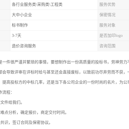
各行业服务类\采购类\工程类
服务优势
大中小企业
保密情况
标书制作
服务对象
3-7天
是否加印logo
造价咨询服务
咨询范围
是一件很严谨并繁琐的事情，要想制作出一份高质量的投标书，劳神劳力
都会导致评审在评标时给与甚至还会直接废标，以致前功尽弃劳而不获，
，提高投标方的中标几率，还是当下各公司企业的一份时尚的名片，为公
作流程：
标文件给我们。
件难点分析，确定报价，商定交付时间。
作共识，签订合同及保密协议。