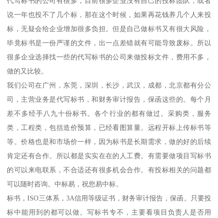
代写标书的公司有很多，目前很多企业没有自己的投标团队，或者
说一年也投不了几个标，那在这个时候，如果再花钱养几个人来投
标，无疑会给企业增加很多负担。但是自己做标书又有很大风险，
毕竟标书是一份严谨的文件，出一点差错就有可能导致废标。所以
很多企业选择找一些的代写标书的公司来做投标文件，费用不多，
做的又比较。
我们公司在广州，东莞，深圳，长沙，武汉，成都，北京都有分公
司，主营业务是代写标书，和财务审计报告，保函这些的。每个月
差不多经手八九十份标书。各个行业的都有做过。采购类，服务
类，工程类，包括造价预算，已经看图算量。远程开标上传标书等
等。价格也是和市场价一样，因为标书是长期需求，做的好的后续
肯定还有合作。所以都是实实在在的人工费。有需要做项目写标书
的可以来电联系，不合适还有很多机会合作。有投标相关的问题都
可以随时咨询。中标易，祝您易中标。
标书，ISO三体系，3A信用等级证书，财务审计报告，保函。只要投
标中能用到的都可以做。写标书专不，主要看项目负责人是否用