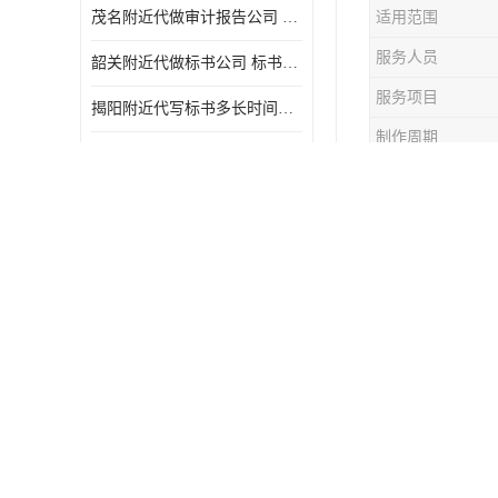
茂名附近代做审计报告公司 投标书怎么做
适用范围
服务人员
韶关附近代做标书公司 标书制作周期快
服务项目
揭阳附近代写标书多长时间做好 投标书怎么做
制作周期
湛江附近代做审计报告怎么收费 一对一服务
适用类型
韶关附近代写标书收费标准 满足客户需求
投标书是指
珠海附近代做审计报告价格 投标书怎么做
故又称标函
东莞附近做投标审计报告收费标准 标书废标注意事项
应和承诺，
汕头附近代做投标书多长时间做好 标书废标注意事项
标书制作准
湛江附近代做投标文件收费标准 投标书怎么做
1、报价表
佛山附近代做审计报告多长时间做好 标书打印封装
2、营业执
3、公司、