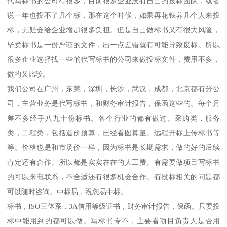
代写标书的公司有很多，目前很多企业没有自己的投标团队，或者
说一年也投不了几个标，那在这个时候，如果再花钱养几个人来投
标，无疑会给企业增加很多负担。但是自己做标书又有很大风险，
毕竟标书是一份严谨的文件，出一点差错就有可能导致废标。所以
很多企业选择找一些的代写标书的公司来做投标文件，费用不多，
做的又比较。
我们公司在广州，东莞，深圳，长沙，武汉，成都，北京都有分公
司，主营业务是代写标书，和财务审计报告，保函这些的。每个月
差不多经手八九十份标书。各个行业的都有做过。采购类，服务
类，工程类，包括造价预算，已经看图算量。远程开标上传标书等
等。价格也是和市场价一样，因为标书是长期需求，做的好的后续
肯定还有合作。所以都是实实在在的人工费。有需要做项目写标书
的可以来电联系，不合适还有很多机会合作。有投标相关的问题都
可以随时咨询。中标易，祝您易中标。
标书，ISO三体系，3A信用等级证书，财务审计报告，保函。只要投
标中能用到的都可以做。写标书专不，主要看项目负责人是否用