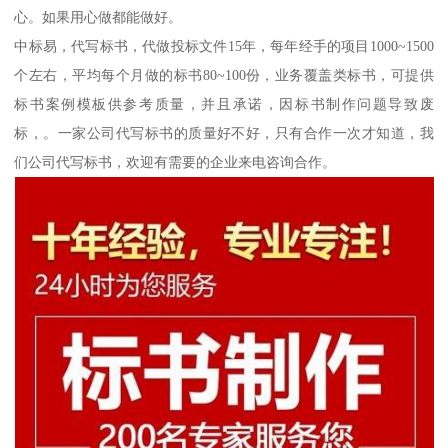
心。如果用心做都能做好。
中标易，代写标书，代做投标文件15年，每年经手的项目1000~1500
个左右，平均每个月做的标书80~100份，业务覆盖类标书，可提供
标书案例模板供参考质量，并且承诺，因标书制作问题导致废
标，。一家公司代写标书的质量好不好，只有合作一次才知道，我
们公司代写标书，欢迎有需要的企业来电咨询合作。