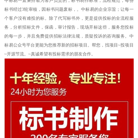
中标易一直秉持着为客户负责的，标书制作标准，流程规范，每份
标书经过3轮审核，因标书问题废标，。中标易的企业宗旨；让每一
个客户没有难投的标。除了代写标书外，更是提供投标的全流程服
务，分析招标文件，保函，审计报告，现场开标这些，服务您投标
的每一步，并且免费提供招标法律法规，质疑投诉的咨询服务。中
标易公众号平台更能为您推荐新的招标项目。帮您，找项目~投项目
~开源节流。~真诚希望有投标需求的朋友合作。