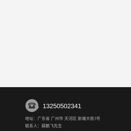
13250502341
地址：广东省 广州市 天河区 新塘大街3号
联系人：薛鹏飞
先生