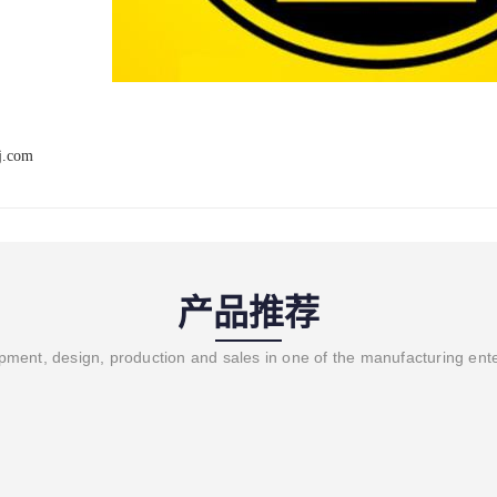
j.com
产品推荐
ment, design, production and sales in one of the manufacturing ent