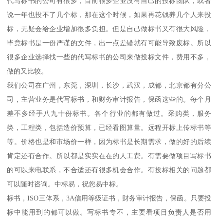
代写标书的公司有很多，目前很多企业没有自己的投标团队，或者
说一年也投不了几个标，那在这个时候，如果再花钱养几个人来投
标，无疑会给企业增加很多负担。但是自己做标书又有很大风险，
毕竟标书是一份严谨的文件，出一点差错就有可能导致废标。所以
很多企业选择找一些的代写标书的公司来做投标文件，费用不多，
做的又比较。
我们公司在广州，东莞，深圳，长沙，武汉，成都，北京都有分公
司，主营业务是代写标书，和财务审计报告，保函这些的。每个月
差不多经手八九十份标书。各个行业的都有做过。采购类，服务
类，工程类，包括造价预算，已经看图算量。远程开标上传标书等
等。价格也是和市场价一样，因为标书是长期需求，做的好的后续
肯定还有合作。所以都是实实在在的人工费。有需要做项目写标书
的可以来电联系，不合适还有很多机会合作。有投标相关的问题都
可以随时咨询。中标易，祝您易中标。
标书，ISO三体系，3A信用等级证书，财务审计报告，保函。只要投
标中能用到的都可以做。写标书专不，主要看项目负责人是否用