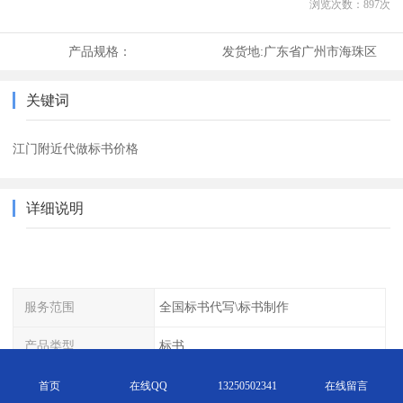
浏览次数：
897
次
产品规格：
发货地:
广东省广州市海珠区
关键词
江门附近代做标书价格
详细说明
服务范围
全国标书代写\标书制作
产品类型
标书
适用范围
各行业服务类\采购类\工程类
首页
在线QQ
13250502341
在线留言